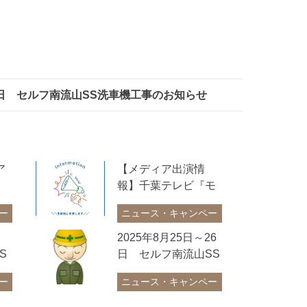
26日 セルフ南流山SS洗車機工事のお知らせ
ア
【メディア出演情
報】千葉テレビ『モ
ーニングこんぱす』
ー
ニュース・キャンペー
に出演しました！
ン
2025年8月25日～26
S
日 セルフ南流山SS
せ
洗車機工事のお知ら
ー
ニュース・キャンペー
せ
ン