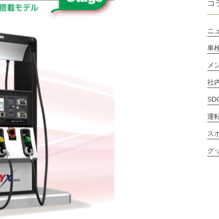
コ
ニ
車
メン
社
SD
運転
ス
グ