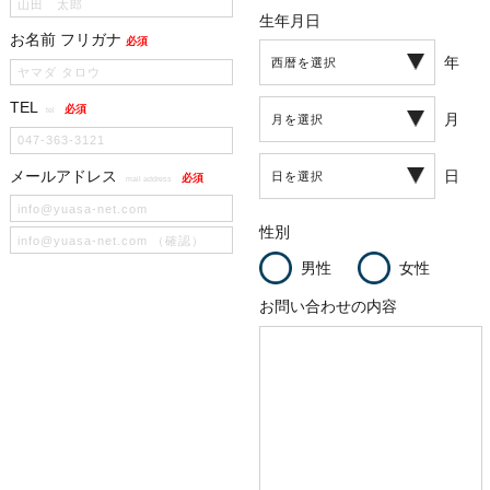
生年月日
お名前 フリガナ
必須
年
TEL
必須
tel
月
メールアドレス
日
必須
mail address
性別
男性
女性
お問い合わせの内容