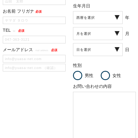
生年月日
お名前 フリガナ
必須
年
TEL
必須
tel
月
メールアドレス
日
必須
mail address
性別
男性
女性
お問い合わせの内容